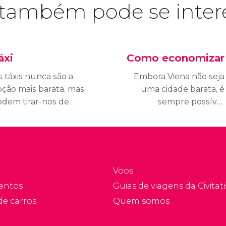
também pode se inter
áxi
Como economizar
 táxis nunca são a
Embora Viena não seja
ção mais barata, mas
uma cidade barata, é
odem tirar-nos de
sempre possível
lgum sufoco em certas
economizar dinheiro em
asiões. Saiba mais
uma viagem a Viena,
bre os preços de táxi
considerando alguns
m Viena e como usá-
detalhes ao planejar sua
s.
viagem, escolher seu
Voos
hotel e considerar os
entos
Guias de viagens da Civitati
seus passeios. Descubra
de carros
Quem somos
as melhores dicas para
economizar em Viena.