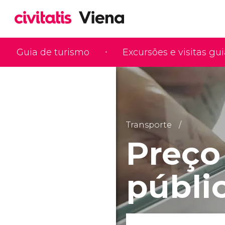
Guia de turismo
Excursões e visitas gu
Transporte
Preço
públi