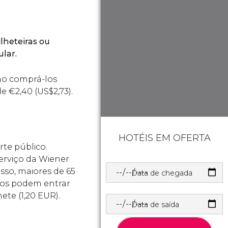
ilheteiras ou
lar.
ao comprá-los
 de
€
2,40 (
US$
2,73).
HOTÉIS EM OFERTA
te público.
erviço da Wiener
isso, maiores de 65
Data de chegada
ros podem entrar
te (1,20 EUR).
Data de saída