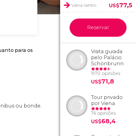
77,5
Viena centro
US$
Reservar
anto para os
Visita guiada
pelo Palácio
Schönbrunn
1970 opiniões
71,8
US$
Tour privado
por Viena
ônibus ou bonde.
76 opiniões
68,4
US$