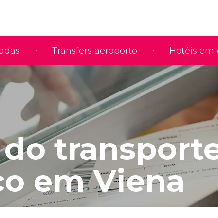
iadas
Transfers aeroporto
Hotéis em 
 do transport
co em Viena