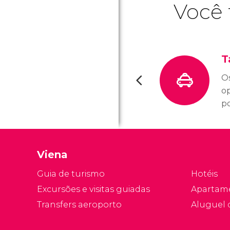
Você 
T
Os
op
p
a
oc
so
Viena
e
lo
Guia de turismo
Hotéis
Excursões e visitas guiadas
Apartam
Transfers aeroporto
Aluguel 