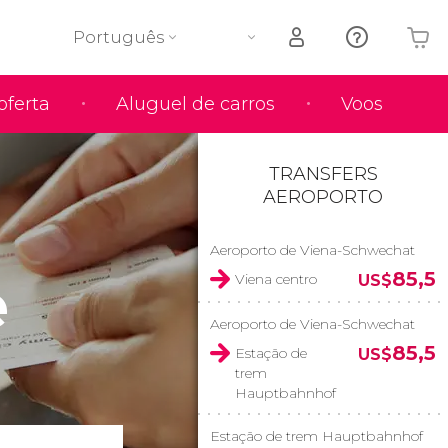
Português
oferta
Aluguel de carros
Voos
O seu carrinho está vazio
TRANSFERS
AEROPORTO
Aeroporto de Viena-Schwechat
e
85,5
Viena centro
US$
Aeroporto de Viena-Schwechat
85,5
Estação de
US$
trem
Hauptbahnhof
Estação de trem Hauptbahnhof