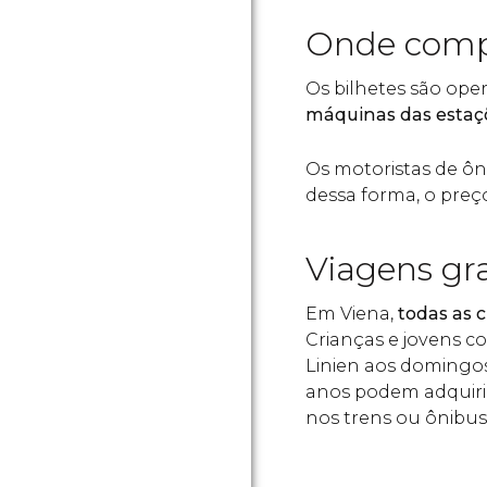
Onde comp
Os bilhetes são ope
máquinas das estaçõe
Os motoristas de ô
dessa forma, o preç
Viagens gr
Em Viena,
todas as 
Crianças e jovens c
Linien aos domingos,
anos podem adquirir
nos trens ou ônibus