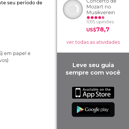
Concerto de
nte seu período de
Mozart no
Musikverein
1095 opiniões
78,7
US$
ver todas as atividades
6) em papel e
vos)
Leve seu guia
sempre com você