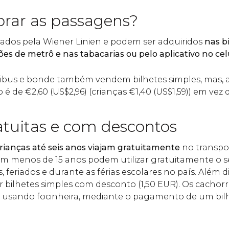
rar as passagens?
rados pela Wiener Linien e podem ser adquiridos
nas b
s de metrô e nas tabacarias ou pelo aplicativo no celu
nibus e bonde também vendem bilhetes simples, mas, 
o é de
€
2,60 (
US$
2,96) (crianças
€
1,40 (
US$
1,59)) em vez
atuitas e com descontos
crianças até seis anos viajam gratuitamente
no transpor
om menos de 15 anos podem utilizar gratuitamente o s
 feriados e durante as férias escolares no país. Além d
 bilhetes simples com desconto (1,50 EUR). Os cachor
 usando focinheira, mediante o pagamento de um bilhe