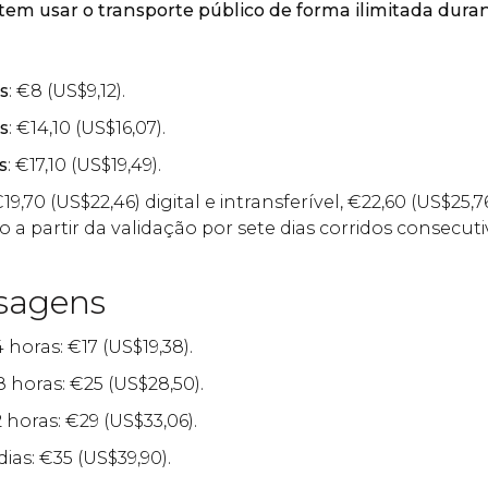
em usar o transporte público de forma ilimitada dura
s
:
€
8 (
US$
9,12).
s
:
€
14,10 (
US$
16,07).
s
:
€
17,10 (
US$
19,49).
€
19,70 (
US$
22,46) digital e intransferível,
€
22,60 (
US$
25,7
ido a partir da validação por sete dias corridos consecuti
sagens
4 horas:
€
17 (
US$
19,38).
8 horas:
€
25 (
US$
28,50).
 horas:
€
29 (
US$
33,06).
dias:
€
35 (
US$
39,90).