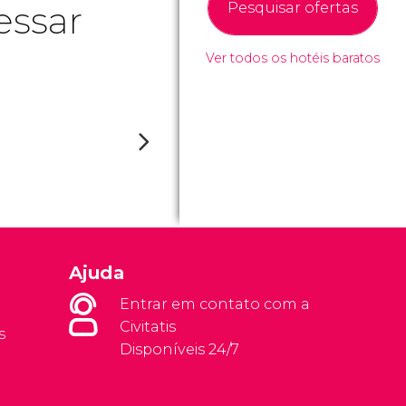
essar
Pesquisar ofertas
Ver todos os hotéis baratos
Ajuda
Entrar em contato com a
Civitatis
s
Disponíveis 24/7