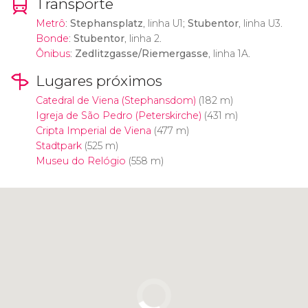
Transporte
Metrô
:
Stephansplatz
, linha U1;
Stubentor
, linha U3.
Bonde
:
Stubentor
, linha 2.
Ônibus
:
Zedlitzgasse/Riemergasse
, linha 1A.
Lugares próximos
Catedral de Viena (Stephansdom)
(182 m)
Igreja de São Pedro (Peterskirche)
(431 m)
Cripta Imperial de Viena
(477 m)
Stadtpark
(525 m)
Museu do Relógio
(558 m)
Clique para usar o mapa