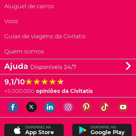
Aluguel de carros
Voos
Guias de viagens da Civitatis
Quem somos
Ajuda
Disponíveis 24/7
★★★★★
★★★★★
9,1/10
+
5.000.000
opiniões da Civitatis
DISPONÍVEL NA
DISPONÍVEL NO
App Store
Google Play