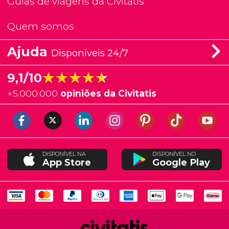
Guias de viagens da Civitatis
Quem somos
Ajuda
Disponíveis 24/7
★★★★★
★★★★★
9,1/10
+
5.000.000
opiniões da Civitatis
DISPONÍVEL NA
DISPONÍVEL NO
App Store
Google Play