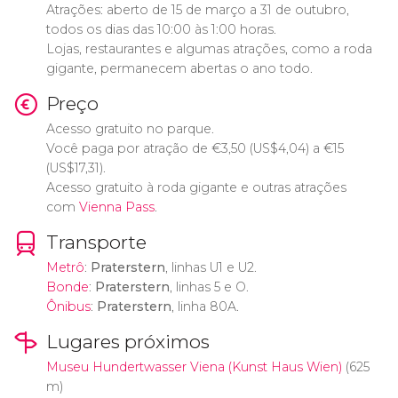
Atrações: aberto de 15 de março a 31 de outubro,
todos os dias das 10:00 às 1:00 horas.
Lojas, restaurantes e algumas atrações, como a roda
gigante, permanecem abertas o ano todo.
Preço
Acesso gratuito no parque.
Você paga por atração de
€
3,50 (
US$
4,04) a
€
15
(
US$
17,31).
Acesso gratuito à roda gigante e outras atrações
com
Vienna Pass
.
Transporte
Metrô
:
Praterstern
, linhas U1 e U2.
Bonde
:
Praterstern
, linhas 5 e O.
Ônibus
:
Praterstern
, linha 80A.
Lugares próximos
Museu Hundertwasser Viena (Kunst Haus Wien)
(625
m)