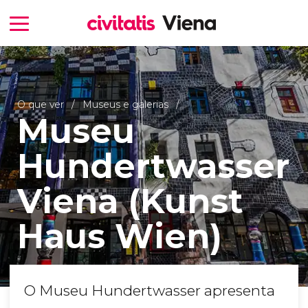
O que ver
Museus e galerias
Museu
Hundertwasser
Viena (Kunst
Haus Wien)
O Museu Hundertwasser apresenta