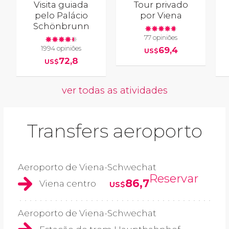
Visita guiada
Tour privado
pelo Palácio
por Viena
Schönbrunn
77 opiniões
1994 opiniões
69,4
US$
72,8
US$
ver todas as atividades
Transfers aeroporto
Aeroporto de Viena-Schwechat
Reservar
86,7
Viena centro
US$
Aeroporto de Viena-Schwechat