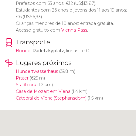
Prefeitos com 65 anos:
€
12 (
US$
13,87).
Estudantes com 26 anos e jovens dos 11 aos 19 anos:
€
6 (
US$
6,93)
Crianças menores de 10 anos: entrada gratuita.
Acesso gratuito com
Vienna Pass
.
Transporte
Bonde
:
Radetzkyplatz
, linhas 1 e O.
Lugares próximos
Hundertwasserhaus
(398 m)
Prater
(625 m)
Stadtpark
(1.2 km)
Casa de Mozart em Viena
(1.4 km)
Catedral de Viena (Stephansdom)
(1.5 km)
Clique para usar o mapa